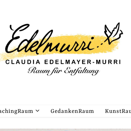
achingRaum
GedankenRaum
KunstRa