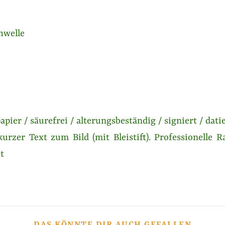
hwelle
apier / säurefrei / alterungsbeständig / signiert / datie
kurzer Text zum Bild (mit Bleistift). Professionelle
t
DAS KÖNNTE DIR AUCH GEFALLEN